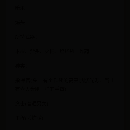
暗杀
爆头
所持武器：
木棍、斧头、火把、燃烧瓶、炸药
种类：
指挥官(头上有个作死的高亮骷髅光源、背上
有六天金刚一样的手臂)
突击(普通男女)
工程(丢炸弹)