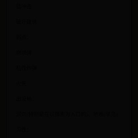
猛冲击
破坏建筑
弱点：
燃烧弹
粘性炸弹
火矢
出没地：
洞穴(特别是在以绳索为入口的)、地表(罕见)
习性：