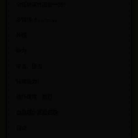
全怪物属性图鉴一览：
多臂怪(the armsy)
外貌：
能力：
冲击、猛击
特殊能力：
破坏建筑、数目
血量越少速度越快
弱点：