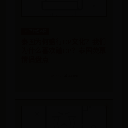
365平台怎么样
泰国为何盛行CP文化？我们
为什么喜欢磕CP？泰国荧幕
情侣盘点
📅 09-16
👤 admin