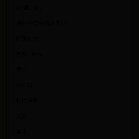
刺(很少用)
冲撞(经常经接着击打)
特殊能力：
爬树、跳跃
弱点：
燃烧弹
粘性炸弹
火矢
斧头