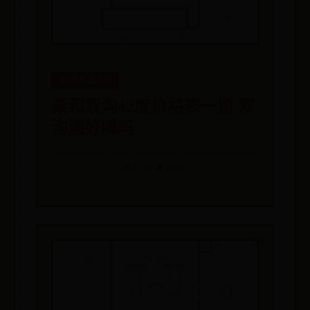
365平台怎么样
柔和双沟42度价格表一览 双
沟酒好喝吗
📅 11-15
👤 admin