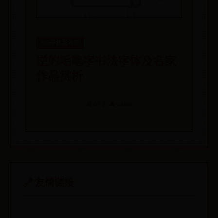
365平台怎么样
逆的毛笔字书法字体及名家
作品赏析
📅 10-23
👤 admin
🔗 友情链接