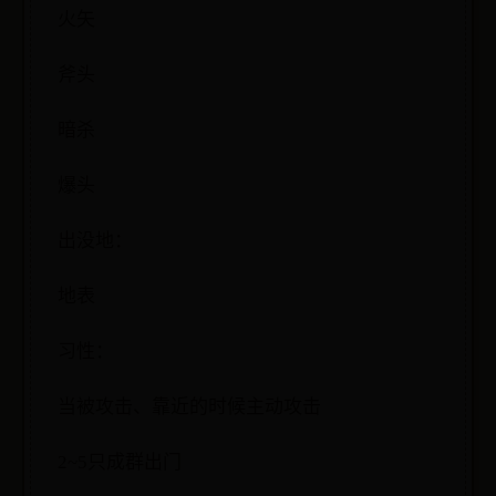
火矢
斧头
暗杀
爆头
出没地：
地表
习性：
当被攻击、靠近的时候主动攻击
2~5只成群出门