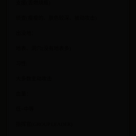
支援(丢燃烧瓶)
侦查(瘦瘦的、肤色较深、被动攻击)
出没地：
地表、洞穴(没有地表多)
习性:
大多数主动攻击
血量：
低~中等
指挥官(GROUP LEADER)