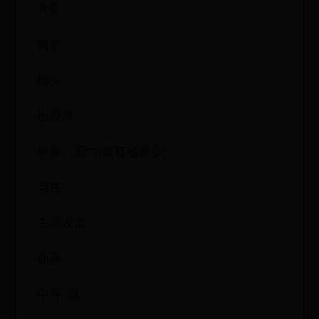
斧头
暗杀
爆头
出没地：
地表、洞穴(没有地表多)
习性:
主动攻击
血量：
中等~高