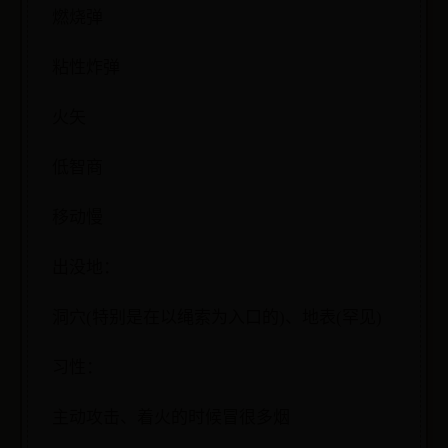
燃烧弹
粘性炸弹
火矢
低智商
移动慢
出没地：
洞穴(特别是在以绳索为入口的)、地表(罕见)
习性：
主动攻击、着火的时候冒很多烟