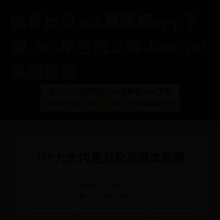
体育比分365最新版app下
载-365平台怎么样-beat365
英超欧冠
首页
体育比分365最新版APP下载
365平台怎么样
BEAT365英超欧冠
JSP九大内置对象及基本使用
📁
体育比分365最新版app下载
📅 2026-02-04 03:14:17
👤 admin
👁️ 2465
❤️ 524