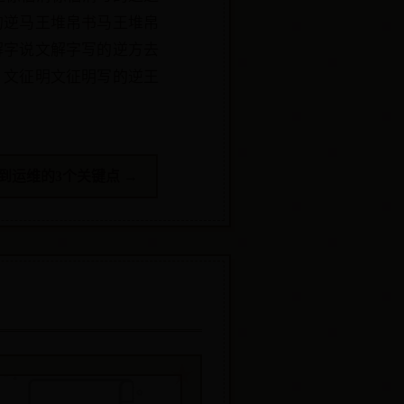
的逆马王堆帛书马王堆帛
解字说文解字写的逆方去
）文征明文征明写的逆王
到运维的3个关键点 →