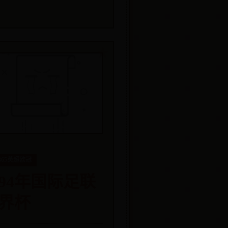
t365英超欧冠
994年国际足联
界杯