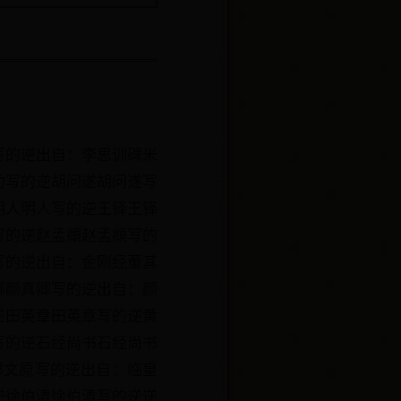
写的逆出自：李思训碑米
功写的逆胡问遂胡问遂写
明人明人写的逆王铎王铎
写的逆赵孟頫赵孟頫写的
写的逆出自：金刚经董其
卿颜真卿写的逆出自：颜
逆田英章田英章写的逆黄
写的逆石经尚书石经尚书
邓文原写的逆出自：临皇
逆徐伯清徐伯清写的逆逆