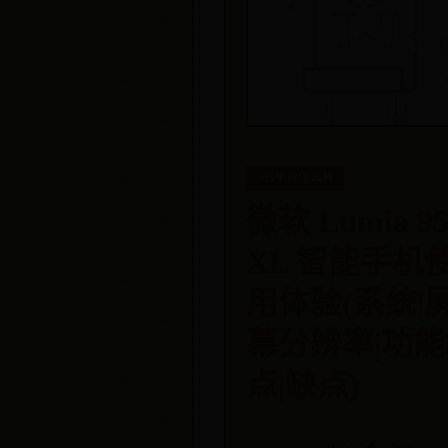
365平台怎么样
微软 Lumia 95
XL 智能手机
用体验(系统|
幕分辨率|功能
点|缺点)
📅 07-31
👤 admin