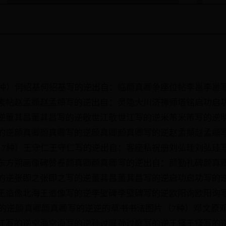
7种）何绍基何绍基写的逆出自：临颜真卿争座位帖李邕李邕
素帖赵孟頫赵孟頫写的逆出自：灵隐大川济禅师塔铭启功启
逆董其昌董其昌写的逆敬世江敬世江写的逆米芾米芾写的逆
的逆颜真卿颜真卿写的逆颜真卿颜真卿写的逆赵孟頫赵孟頫
17种）王守仁王守仁写的逆出自：客座私祝册刘弘珪刘弘珪
东方朔画像碑赞卷颜真卿颜真卿写的逆出自：颜勤礼碑颜真
的逆张即之张即之写的逆董其昌董其昌写的逆启功启功写的
王造像北海王造像写的逆李璧碑李璧碑写的逆欧阳询欧阳询
的逆颜真卿颜真卿写的逆逆的草书书法图片（7种）邓文原
江写的逆空海空海写的逆孙过庭孙过庭写的逆王铎王铎写的