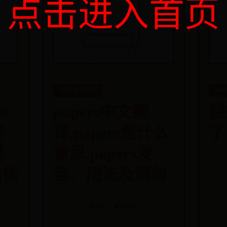
点击进入首页
365平台怎么样
bea
0
papers中文翻
越
使
译,papers是什么
了
屏
意思,papers发
|优
音、用法及例句
📅 08-11
👤 admin