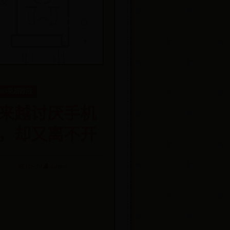
t365英超欧冠
来越讨厌手机
，却又离不开
📅 09-30
👤 admin