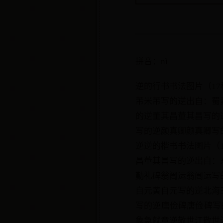
拼音：nì
逆的行书书法图片（1
芾米芾写的逆出自：蜀
的逆董其昌董其昌写的
写的逆颜真卿颜真卿写
逆逆的楷书书法图片（
昌董其昌写的逆出自：
勤礼碑翁闿运翁闿运写
自元黄自元写的逆北海
写的逆唐俭碑唐俭碑写
象急就章逆敬世江敬世