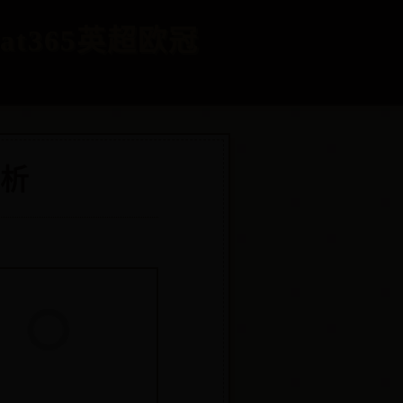
at365英超欧冠
析