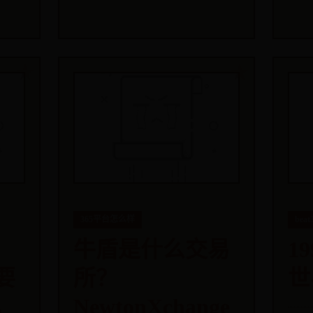
365平台怎么样
bea
牛盾是什么交易
1
要
所？
世
，
NewtonXchange