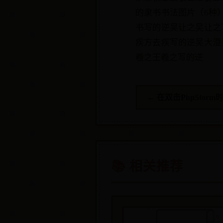
的隶书书法图片（6种
书写的逆吴让之吴让之
疾方去疾写的逆吴大澄
羲之王羲之写的逆
← 在双击PhpSto
📚 相关推荐