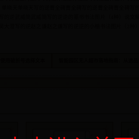
）单晓天单晓天写的逆曹全碑曹全碑写的逆曹全碑曹全碑写
写的逆武威简武威简写的逆逆的篆书书法图片（4种）说文
吴大澄写的逆赵之谦赵之谦写的逆逆的小楷书法图片（2种
rm时使用破折号选择文本
智能园区无人超市落地指南：从选品