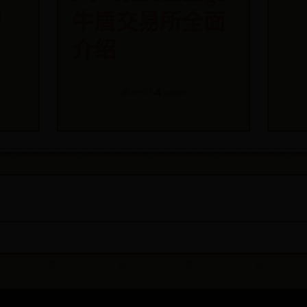
！
牛盾交易所全面
介绍
📅 09-25
👤 admin