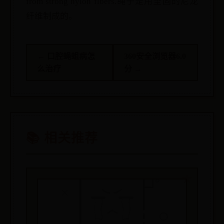
from strong nylon fibers.绳子是用坚固的尼龙
纤维制成的。
← 口腔蝇蛆病怎
360安全浏览器6.0
么治疗
分 →
📚 相关推荐