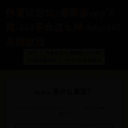
体育比分365最新版app下
载-365平台怎么样-beat365
英超欧冠
首页
体育比分365最新版APP下载
365平台怎么样
BEAT365英超欧冠
nylon 是什么意思？
📁
beat365英超欧冠
📅 2026-01-10 10:38:52
👤 admin
👁️ 7313
❤️ 881