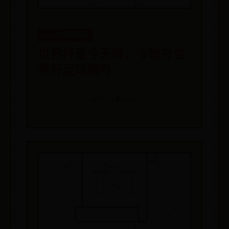
beat365英超欧冠
世界杯是今天吗，今晚有世
界杯足球赛吗
📅 09-13
👤 admin