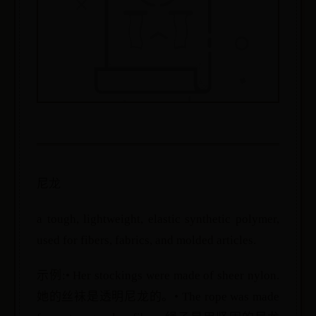
尼龙
a tough, lightweight, elastic synthetic polymer,
used for fibers, fabrics, and molded articles.
示例:• Her stockings were made of sheer nylon.
她的丝袜是透明尼龙的。• The rope was made