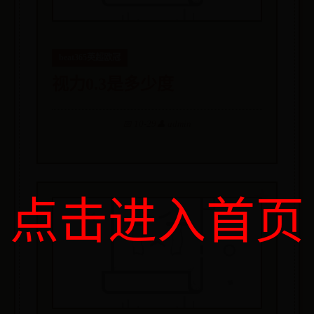
beat365英超欧冠
视力0.3是多少度
📅 10-29
👤 admin
点击进入首页