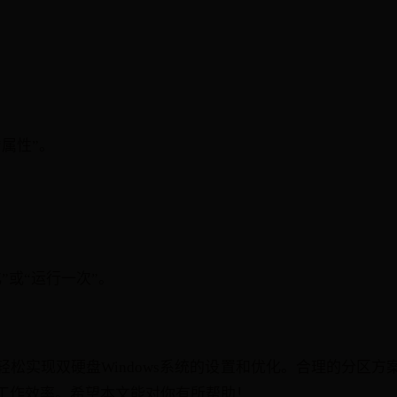
属性”。
”或“运行一次”。
松实现双硬盘Windows系统的设置和优化。合理的分区方
工作效率。希望本文能对你有所帮助！