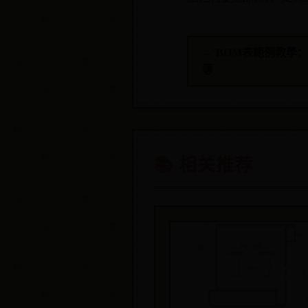
← BOM表範例教學
導
📚 相关推荐