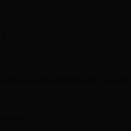
U盘
使用Windows自带的磁盘管理工具或第三方分区软件，如
盘分区方案：