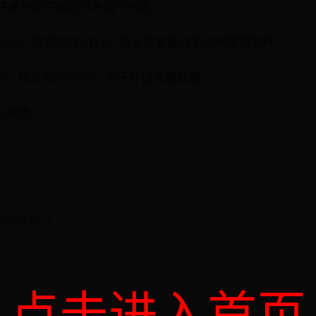
将未分配空间划分为两个分区。
6GB，格式化为NTFS，用于安装操作系统和常用软件。
B，格式化为NTFS，用于存储大量数据。
ws系统。
项
ift+Esc）。
点击进入首页