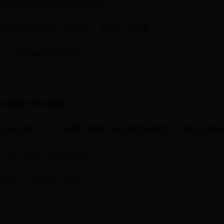
D，用于安装操作系统和常用软件
，用于存储大量数据，如电影、音乐、文档等
SSD，用于备份重要数据
线连接好两块硬盘。
0或DEL键进入BIOS设置，将第一启动顺序设置为U盘或光盘
进入Windows安装界面。
ndows（高级）”选项。
）”。