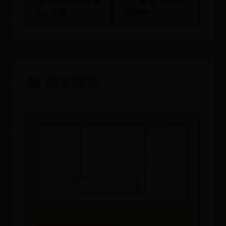
址 | 支持苹果安卓
红，被赞“女神中
ios| 丰收
的女神” →
📚 相关推荐