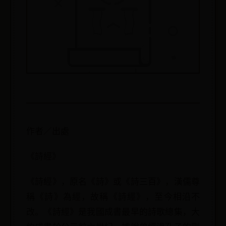
作者／出處
《詩經》
《詩經》，原名《詩》或《詩三百》，漢儒尊
稱《詩》為經，故稱《詩經》，至今相沿不
改。《詩經》是我國成書最早的詩歌總集，大