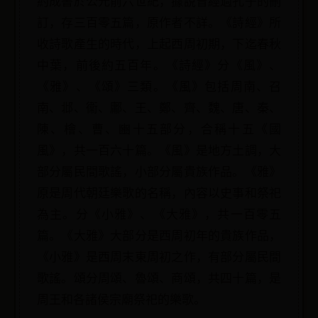
約成書於公元前六世紀，據說曾經過孔子的刪
訂，存三百零五篇，原作者不詳。《詩經》所
收詩歌產生的時代，上起西周初期，下迄春秋
中葉，前後約五百年。《詩經》分《風》、
《雅》、《頌》三類。《風》包括周南、召
南、邶、衞、鄘、王、鄭、齊、魏、唐、秦、
陳、檜、曹、豳十五部分，合稱十五《國
風》，共一百六十篇。《風》是地方土調，大
部分屬民間歌謠，小部分屬貴族作品。《雅》
原是周代朝廷樂歌的名稱，內容以史事和祭祀
為主。分《小雅》、《大雅》，共一百零五
篇。《大雅》大部分是西周初年的貴族作品，
《小雅》是西周末東周初之作，有部分屬民間
歌謠。頌分周頌、魯頌、商頌，共四十篇，是
周王和各諸侯宗廟祭祀的樂歌。