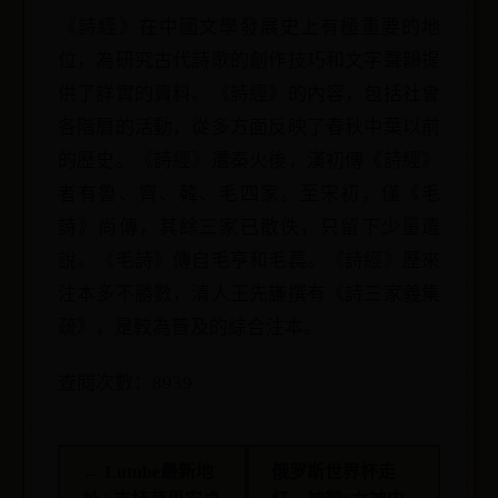
《詩經》在中國文學發展史上有極重要的地
位，為研究古代詩歌的創作技巧和文字聲韻提
供了詳實的資料。《詩經》的內容，包括社會
各階層的活動，從多方面反映了春秋中葉以前
的歷史。《詩經》遭秦火後，漢初傳《詩經》
者有魯、齊、韓、毛四家。至宋初，僅《毛
詩》尚傳，其餘三家已散佚，只留下少量遺
說。《毛詩》傳自毛亨和毛萇。《詩經》歷來
注本多不勝數，清人王先謙撰有《詩三家義集
疏》，是較為普及的綜合注本。
查閱次數：8939
← Lutube最新地
俄罗斯世界杯走