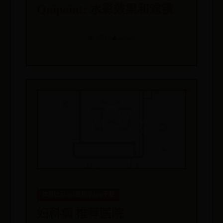
‎Qnipaint: 水彩效果和滤镜
📅 07-18
👤 admin
体育比分365最新版app下载
妇科病 推荐医院