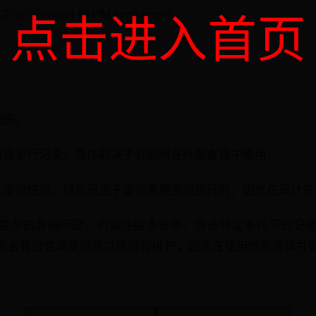
T AVG(salary) FROM employees);
点击进入首页
包围。
个值或多行记录，具体取决于其如何在外部查询中使用。
降低查询性能，特别是当子查询需要多次执行时，因此在设计
复杂的数据问题，例如连接多张表、筛选特定条件下的记
能会导致查询变得难以理解和维护，因此在使用时需谨慎并