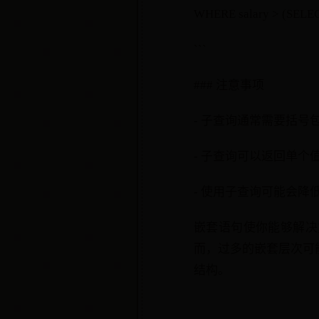
WHERE salary > (SELEC
```
### 注意事项
- 子查询通常需要括号
- 子查询可以返回单
- 使用子查询可能会
嵌套语句使你能够解决
而，过多的嵌套层次可
结构。