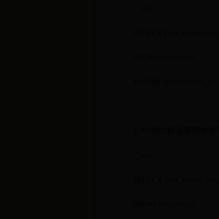
```sql
SELECT first_name, las
FROM employees
WHERE department_id I
```
4. **在比较运算符中使
```sql
SELECT first_name, las
FROM employees