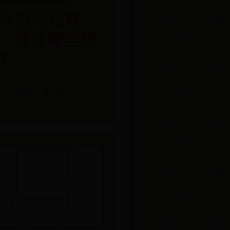
火虫闪光背
：存在哪些规
？
📅 06-27
👤 admin