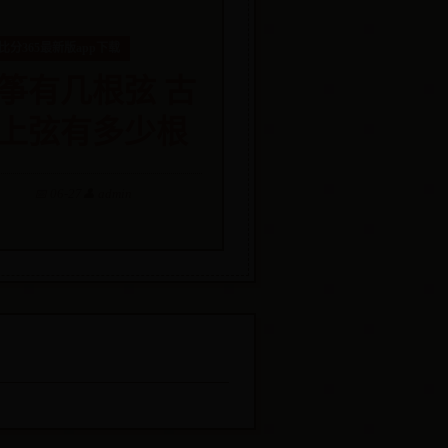
比分365最新版app下载
筝有几根弦 古
上弦有多少根
📅 06-27
👤 admin