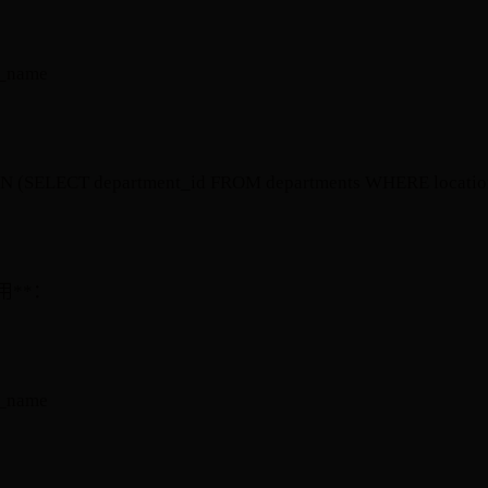
t_name
N (SELECT department_id FROM departments WHERE location
用**：
t_name