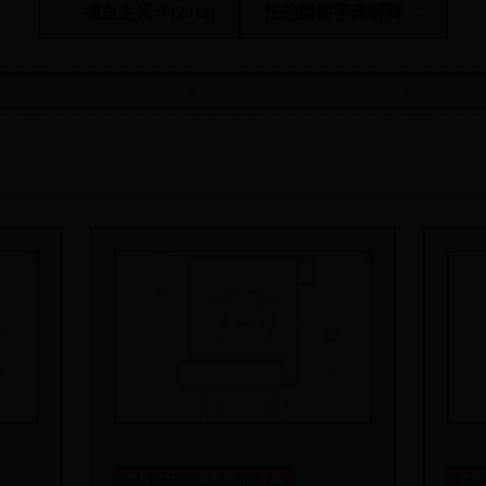
← 捕鱼生死斗(2012)
怯的康熙字典解释 →
体育比分365最新版app下载
体育