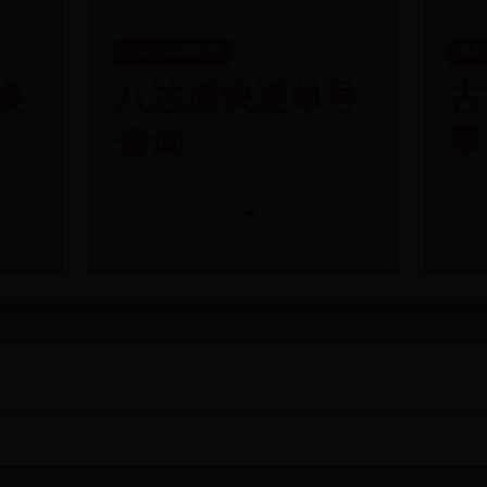
beat365英超欧冠
体育
换
八达通快递单号
古
查询
筝
📅 06-27
👤 admin