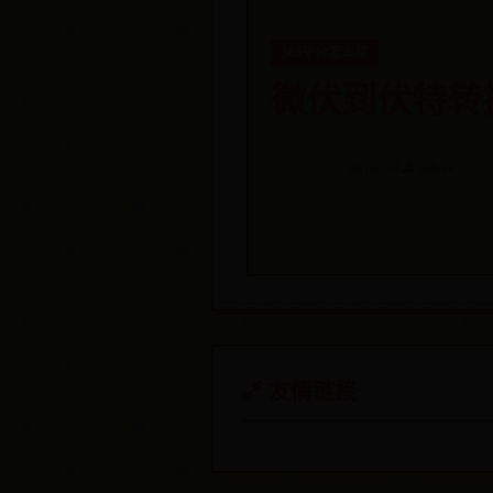
365平台怎么样
微伏到伏特转
📅 06-28
👤 admin
🔗 友情链接