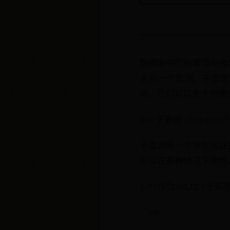
数据库中的嵌套语句通
含另一个查询。子查询可以
中，它们可以大大增强
### 子查询（Subquery
子查询是一个被包含在
可以在各种情况下使用
1. **作为SELECT子
```sql