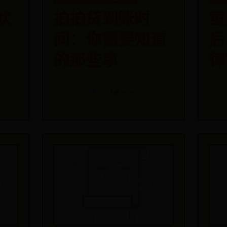
状
拍拍贷到账时
萤
间：你需要知道
后
的那些事
律
📅 06-27
👤 admin