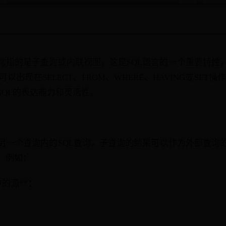
常指的是子查询或内联视图，这是SQL语言的一个重要特性
出现在SELECT、FROM、WHERE、HAVING或SET操
SQL的表达能力和灵活性。
）
另一个查询内的SQL查询。子查询的结果可以作为外部查询
，例如：
句中的源**：