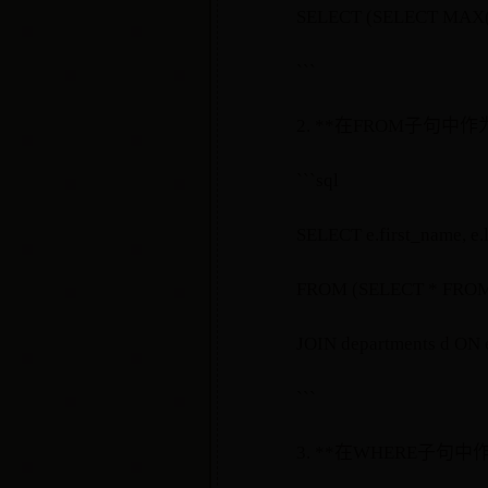
SELECT (SELECT MAX(s
```
2. **在FROM子句中
```sql
SELECT e.first_name, e
FROM (SELECT * FROM 
JOIN departments d ON e
```
3. **在WHERE子句