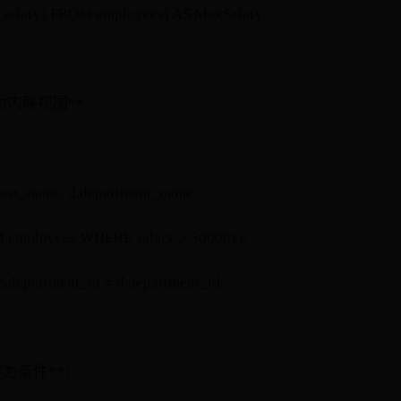
alary) FROM employees) AS MaxSalary;
作为内联视图**：
.last_name, d.department_name
employees WHERE salary > 50000) e
.department_id = d.department_id;
中作为条件**：