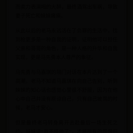
而卖力表演喝的大醉，最终酒驾出车祸，导致
妻子死亡和妹妹瘫痪。
从此以后的老马永远活在了负罪的生活中，找
到枪更多是一种自我的证明，证明他可以担任
父亲和哥哥的角色，是一种人格的升华和自我
实现，更是马先勇本人尊严的象征。
马先勇与马嘉琪的隔门对话在本片达到了一个
高潮，老马不知道马嘉琪在向自己告别，听到
妹妹的知心话也感觉心里很不舒服，因为在他
心中自己并没有原谅自己，只有自己被骂的时
候，老马才安心。
但是最终老马转身离开去赴最后一场生死之
约，妹妹说“我不怪他了”，才将所有的怨恨归