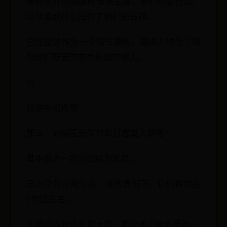
电影简介应该解释谁是主角，他们想要什么，
以及谁或什么挡住了他们的去路。
它还应该作为一个情节梗概，描述人物为了得
到他们想要的东西所做的努力。
02
找到中间地带
那么，如何区分简介和日志或大纲呢?
其中很大一部分归结为长度。
日志只包含两句话。通常情况下，它们保持在
1句话左右。
大纲可以长达五到十页，而论述可能会更长。