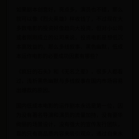
如果剧本创意好，亮点多，演员也不错，那么
就可以像《烈火英雄》样收钱了，不过现在大
多数电影的投资好像趋向大投资，但对小公司
或者刚刚成立的公司来说，投资电影是想低沉
本高效益的，那么多线叙事、黑色幽默，低成
本运作电影的必要成功因素有哪些？
《疯狂的石头》和《无名之辈》，很多人都看
过，浅析黑色幽默与多线叙事在国内市场容易
出爆款的原因。
国内低成本电影的运作剧本永远是第一位，因
为没有著名导演和演员的流量加持，没有豪华
绚丽的场景设计，没有强大的宣传发行团队，
靠的只有高品质内容来吸引观众，通过自来水