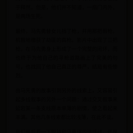
于释然。但是，他们并不知道，一扇门内外，
是两场生死。
最终，马先勇替女儿挡了枪，并用那把假枪，
机智地缴获了劫匪的真枪。影片中出现了三把
枪，在马先勇身上形成了一个完整的闭环，而
也终于为他自己的寻枪道路画上了完美的句
号，也找回了他自己真正的尊严，结局有些惨
烈。
由马先勇的故事引到另外的线索上，又容易引
起多线叙事的另外一个问题：通过交叉叙事来
延宕某一条支线原本单薄的剧情，使之看起来
丰满。其他几条线索都比较浅薄，在此不谈。
我们最后看一下眼镜和马嘉琪的情感线，还是