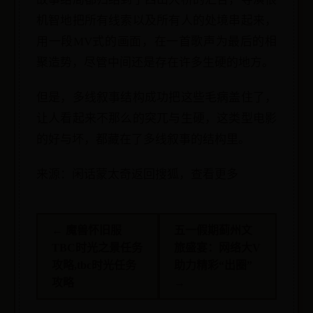
机智地把所有线索以及所有人的处境串起来，
用一段MV式的画面，在一首歌声为最后的相
聚造势，尽管中间还是存在许多生硬的地方。
但是，多线叙事结构成功把这些毛病盖住了，
让人看起来不那么的突兀与生硬，这类型电影
的好与坏，都藏在了多线叙事的结构里。
来源：闲话蒙太奇返回搜狐，查看更多
← 魔兽怀旧服
五一假期蓟州文
TBC时光之景任务
旅盛宴：网络大V
攻略,tbc时光任务
助力精彩“出圈”
攻略
→