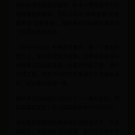
电影剧情在进展过程中，剧中人物在浑然不知
地做着搞笑蠢事，而观众却以“旁观者清”的视
角审视“当局者迷”，最终审视的结果就是看到
了冥冥之中的命运。
《疯狂的石头》中换翡翠事件，是一个典型的
情节点，谢小盟调包真翡翠，结果背道哥误以
为假再次调包真翡翠，结果真的成了假，假的
又成了真，信息不对称在这里得到了完美地体
现，也让观众哈哈一笑。
最终命运的结局仍旧回归了一个善的目的，将
真翡翠奖赏给了无心窃取且拼命守护它的人。
命运离奇感制造的最关键就是制造巧合，巧合
越离奇，命运波折感就越强。在创作过程中传