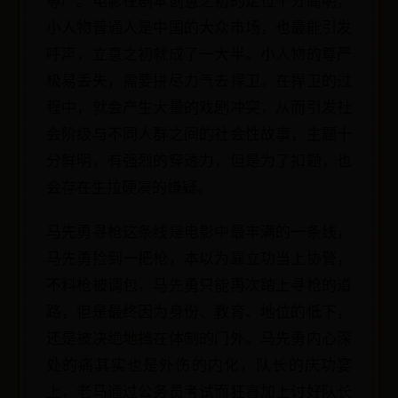
尊严。电影在剧本创意之初的定位十分高明，
小人物普通人是中国的大众市场，也最能引发
呼声，立意之初就成了一大半。小人物的尊严
极易丢失，需要拼尽力气去捍卫。在捍卫的过
程中，就会产生大量的戏剧冲突，从而引发社
会阶级与不同人群之间的社会性故事，主题十
分鲜明，有强烈的穿透力，但是为了扣题，也
会存在生拉硬凑的嫌疑。
马先勇寻枪这条线是电影中最丰满的一条线，
马先勇捡到一把枪，本以为靠立功当上协警，
不料枪被调包，马先勇只能再次踏上寻枪的道
路，但是最终因为身份、教育、地位的低下，
还是被决绝地挡在体制的门外。马先勇内心深
处的痛其实也是外伤的内化，队长的庆功宴
上，老马通过公务员考试而狂喜加上讨好队长