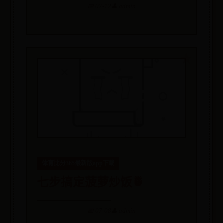
📅 07-12
👤 admin
体育比分365最新版app下载
七步搞定菠萝炒饭🍍
📅 07-08
👤 admin