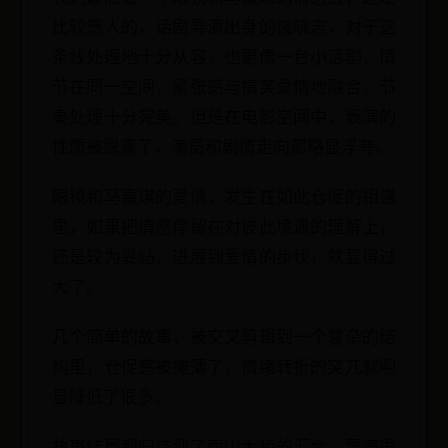
比较感人的，话剧导演出身的饶晓志，对于这
条线处理地十分从容，也更像一台小话剧，情
节在同一空间，紧张感与搞笑爱情地融合，节
奏处理十分完美。但是在电影空间中，表演的
性质被脱离了，演员和剧情走向都略显浮夸。
眼镜和马嘉琪的爱情，发生在如此仓促的相遇
里，如果把情感停留在对彼此境遇的理解上，
还是较为妥帖，进展到爱情的步伐，就显得过
大了。
几个简单的故事，被交叉剪辑到一个复杂的结
构里，仓促感被摊薄了，情绪转折的突兀就明
显降低了很多。
故事结局都归结到了西山大桥的汇合，导演很