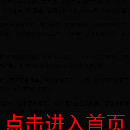
p，还有一种设定温度的方法，那就是直接在空调面板上操作。
，可以用来调节温度。但是这种方法比较麻烦，不如遥控器和
的制冷效果不好，可以检查一下空调的过滤网是不是脏了
效果。 清洗过滤网也很简单，只需要把过滤网取下来，用
一些隐藏的功能，比如“睡眠模式”、“ECO模式”等等。 
你省电。 具体的用法可以参考美的空调的说明书。
定温度其实很简单，只要掌握了以上几点，你也能轻松搞定
度过一个凉爽舒适的夏天！
调虽好，但不要贪凉哦！长时间待在空调房里，要注意保
，被温柔以待，享受舒适生活！
点击进入首页
挥官 分享，版权归属原作者，如侵犯你的权利，请联系我们(