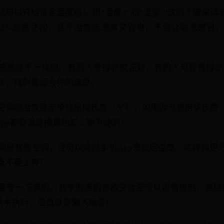
可以开始设定温度啦！ 用“温度+”和“温度-”这两个键来
26-28度之间，这个温度既凉爽又省电，不会让你冻感冒
感受是不一样的。有的人觉得26度正好，有的人可能觉得28
次，找到最适合你的温度。
空调的温度显示单位是摄氏度（℃）。如果你习惯用华氏度
app都有温度换算功能，很方便的！
调是智能空调，还可以通过手机App来设定温度。这样就更
直不要太爽！
要夸一下美的。我家的美的智能空调还可以语音控制，直接
能乖乖执行，简直就是懒人福音！