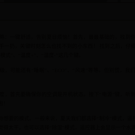
略：一键舒适，告别夏日烦恼！首先，最最基础的，找到
手一扔，关键时刻怎么也找不到的小东西！ 找到之后，仔
模式”、“温度+”、“温度-”这几个键。
，可能还有“睡眠”、“ECO”、“风速”等等。但别慌，我
度，首先要确保你的空调是开机状态。按下“电源”键，听到
啦！
你想要的模式。一般来说，夏天我们都选择“制冷”模式，遥控
觉得太干，也可以选择“除湿”模式，遥控器上会显示一个水滴