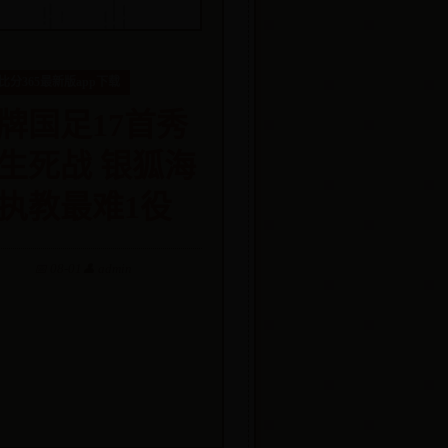
比分365最新版app下载
牌国足17首秀
生死战 银狐海
执教最难1役
📅 08-01
👤 admin