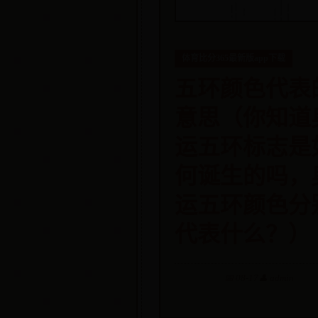
体育比分365最新版app下载
五环颜色代表
意思（你知道
运五环标志是
何诞生的吗，
运五环颜色分
代表什么？）
📅 08-17
👤 admin