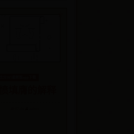
比分365最新版app下载
愤填膺的解释
📅 07-04
👤 admin