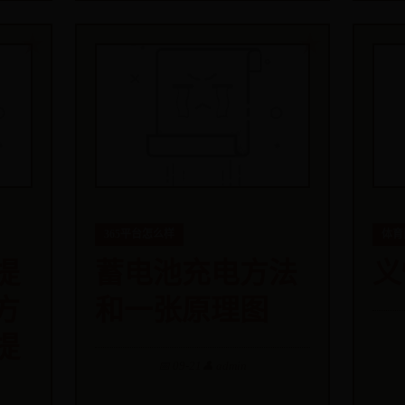
365平台怎么样
体育
提
蓄电池充电方法
义
方
和一张原理图
提
📅 09-21
👤 admin