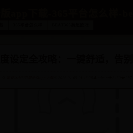
版app下载-365平台怎么样-be
载
365平台怎么样
BEAT365英超欧冠
度设定全攻略：一键舒适，告别
📁
体育比分365最新版app下载
📅 2026-01-09 14:46:28
👤 admin
👁️ 8430
❤️ 297