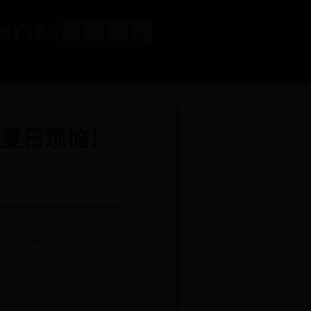
at365英超欧冠
夏日烦恼！