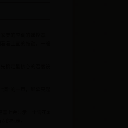
你家美的空调的遥控器。
细看看上面的按键。一般
们先搞定最核心的温度设
“滴”的一声，屏幕亮起
器上会显示一个雪花❄️
💧的标志。