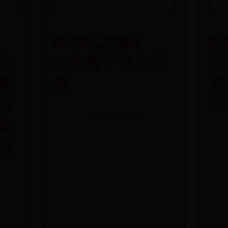
体育比分365最新版app下载
体育
的
30度等于多少弧
正
奥
度
即
如
外
📅 11-01
👤 admin
奥
别